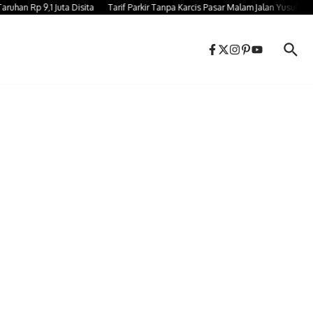
 Rp 9,1 Juta Disita
Tarif Parkir Tanpa Karcis Pasar Malam Jalan Yusuf Bauty 