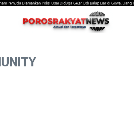
emuda Diamankan Polisi Usai Diduga Gelar Judi Balap Liar di Gowa, Uang Taruhan
OMUNITY