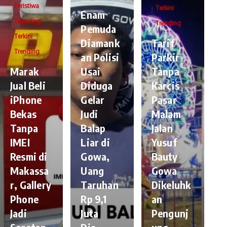
Peristiwa
Terkini
Enam
Teknologi
Trending
Pemuda
Terkini
Diamank
Tarif
Trending
an Polisi
Parkir
​Marak
Usai
Tanpa
Jual Beli
Diduga
Karcis
iPhone
Gelar
Pasar
Bekas
Judi
Malam
Tanpa
Balap
Jalan
IMEI
Liar di
Yusuf
Resmi di
Gowa,
Bauty
Makassa
Uang
Gowa
r, Gallery
Taruhan
Dikeluhk
Phone
Rp 9,1
an
Jadi
Juta
Pengunj