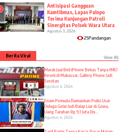
Antisipasi Gangguan
6
Kamtibmas, Lapas Palopo
Terima Kunjungan Patroli
Sinergitas Polsek Wara Utara
Agustus 3, 2026
25Pandangan
Berita Viral
View All
​Marak Jual Beli iPhone Bekas Tanpa IMEI
Resmi di Makassar, Gallery Phone Jadi
Sorotan
Agustus 6, 2026
Enam Pemuda Diamankan Polisi Usai
Diduga Gelar Judi Balap Liar di Gowa,
Uang Taruhan Rp 9,1 Juta Dis...
Agustus 6, 2026
Tarif Parkir Tanpa Karcis Pasar Malam