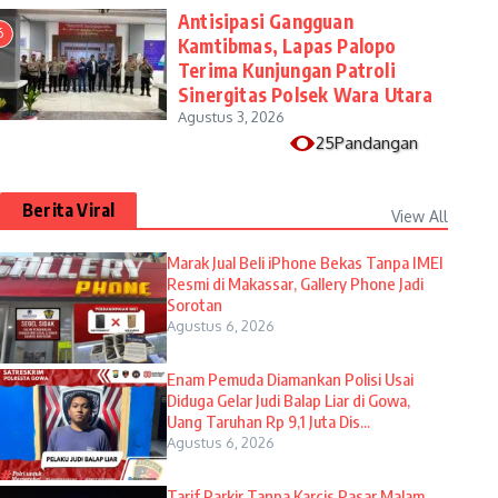
Antisipasi Gangguan
6
Kamtibmas, Lapas Palopo
Terima Kunjungan Patroli
Sinergitas Polsek Wara Utara
Agustus 3, 2026
25Pandangan
Berita Viral
View All
​Marak Jual Beli iPhone Bekas Tanpa IMEI
Resmi di Makassar, Gallery Phone Jadi
Sorotan
Agustus 6, 2026
Enam Pemuda Diamankan Polisi Usai
Diduga Gelar Judi Balap Liar di Gowa,
Uang Taruhan Rp 9,1 Juta Dis...
Agustus 6, 2026
Tarif Parkir Tanpa Karcis Pasar Malam