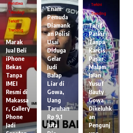
Peristiwa
Terkini
Enam
Teknologi
Trending
Pemuda
Terkini
Diamank
Tarif
Trending
an Polisi
Parkir
​Marak
Usai
Tanpa
Jual Beli
Diduga
Karcis
iPhone
Gelar
Pasar
Bekas
Judi
Malam
Tanpa
Balap
Jalan
IMEI
Liar di
Yusuf
Resmi di
Gowa,
Bauty
Makassa
Uang
Gowa
r, Gallery
Taruhan
Dikeluhk
Phone
Rp 9,1
an
Jadi
Juta
Pengunj