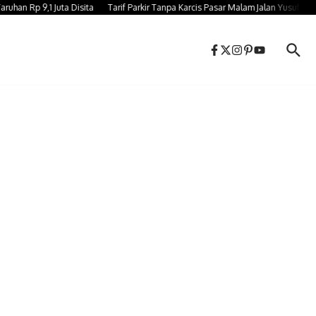
Rp 9,1 Juta Disita
Tarif Parkir Tanpa Karcis Pasar Malam Jalan Yusuf Bauty 