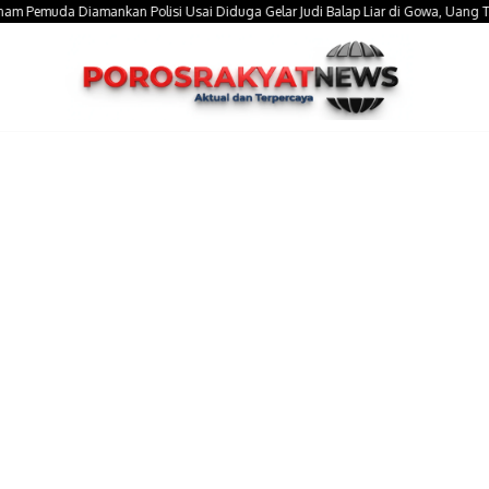
muda Diamankan Polisi Usai Diduga Gelar Judi Balap Liar di Gowa, Uang Taruhan 