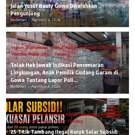
Jalan Yusuf Bauty Gowa Dikeluhkan
Pengunjung
Budiman
Agustus 5, 2026
Hukum
Internasional
Kriminal
Kuliner
Pariwisata
Pemerintahan
Peristiwa
Politik
Terkini
Trending
Tolak Hak Jawab Indikasi Pencemaran
Lingkungan, Anak Pemilik Gudang Garam di
Gowa Tantang Lapor Poli...
Budiman
Agustus 4, 2026
Hukum
Internasional
Kriminal
Kuliner
Pariwisata
Pemerintahan
Peristiwa
Politik
Presisi
Terkini
Trending
25 Titik Tambang Ilegal Keruk Solar Subsidi