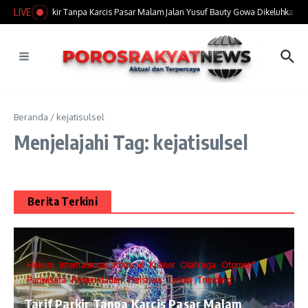
Lewati ke konten
LIVE
Tarif Parkir Tanpa Karcis Pasar Malam Jalan Yusuf Bauty Gowa Dikeluhkan P
Beranda
/
kejatisulsel
Menjelajahi Tag: kejatisulsel
Berita Terkini
Hukum
Internasional
Kriminal
Kuliner
Olahraga
Otomotif
Pariwisata
Pemerintahan
Peristiwa
Terkini
Trending
Tarif Parkir Tanpa Karcis Pasar Malam