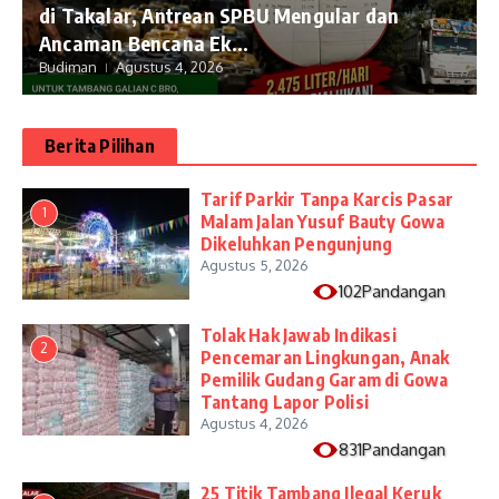
di Takalar, Antrean SPBU Mengular dan
Ancaman Bencana Ek...
Budiman
Agustus 4, 2026
Berita Pilihan
Tarif Parkir Tanpa Karcis Pasar
1
Malam Jalan Yusuf Bauty Gowa
Dikeluhkan Pengunjung
Agustus 5, 2026
102Pandangan
Tolak Hak Jawab Indikasi
2
Pencemaran Lingkungan, Anak
Pemilik Gudang Garam di Gowa
Tantang Lapor Polisi
Agustus 4, 2026
831Pandangan
25 Titik Tambang Ilegal Keruk