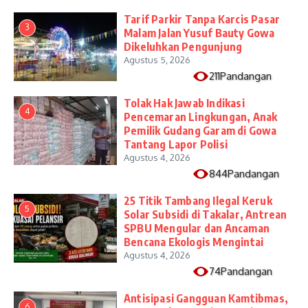
Tarif Parkir Tanpa Karcis Pasar
3
Malam Jalan Yusuf Bauty Gowa
Dikeluhkan Pengunjung
Agustus 5, 2026
211Pandangan
Tolak Hak Jawab Indikasi
4
Pencemaran Lingkungan, Anak
Pemilik Gudang Garam di Gowa
Tantang Lapor Polisi
Agustus 4, 2026
844Pandangan
25 Titik Tambang Ilegal Keruk
5
Solar Subsidi di Takalar, Antrean
SPBU Mengular dan Ancaman
Bencana Ekologis Mengintai
Agustus 4, 2026
74Pandangan
Antisipasi Gangguan Kamtibmas,
6