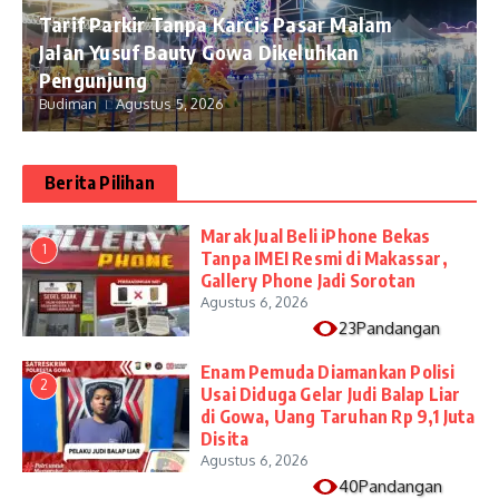
Tarif Parkir Tanpa Karcis Pasar Malam
Jalan Yusuf Bauty Gowa Dikeluhkan
Pengunjung
Budiman
Agustus 5, 2026
Berita Pilihan
​Marak Jual Beli iPhone Bekas
1
Tanpa IMEI Resmi di Makassar,
Gallery Phone Jadi Sorotan
Agustus 6, 2026
23Pandangan
Enam Pemuda Diamankan Polisi
2
Usai Diduga Gelar Judi Balap Liar
di Gowa, Uang Taruhan Rp 9,1 Juta
Disita
Agustus 6, 2026
40Pandangan