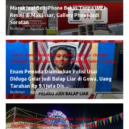
​Marak Jual Beli iPhone Bekas Tanpa IMEI
Resmi di Makassar, Gallery Phone Jadi
Sorotan
Budiman
Agustus 6, 2026
Hukum
Internasional
Kriminal
Kuliner
Olahraga
Otomotif
Pariwisata
Pemerintahan
Peristiwa
Teknologi
Terkini
Trending
Enam Pemuda Diamankan Polisi Usai
Diduga Gelar Judi Balap Liar di Gowa, Uang
Taruhan Rp 9,1 Juta Dis...
Budiman
Agustus 6, 2026
Hukum
Internasional
Kriminal
Kuliner
Olahraga
Otomotif
Pariwisata
Pemerintahan
Peristiwa
Terkini
Trending