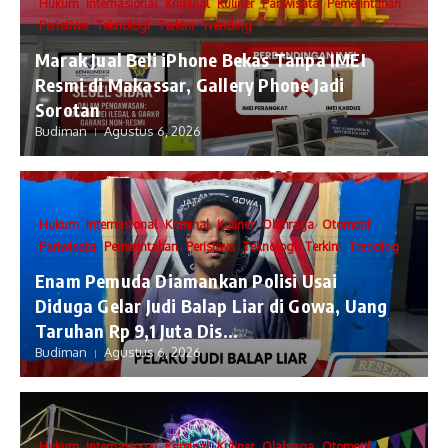
Hukum
Internasional
Kriminal
Kuliner
Pariwisata
Pemerintahan
Peristiwa
Teknologi
Terkini
Trending
​Marak Jual Beli iPhone Bekas Tanpa IMEI
Resmi di Makassar, Gallery Phone Jadi
Sorotan
Budiman
Agustus 6, 2026
Hukum
Internasional
Kriminal
Kuliner
Olahraga
Otomotif
Pariwisata
Pemerintahan
Peristiwa
Teknologi
Terkini
Trending
Enam Pemuda Diamankan Polisi Usai
Diduga Gelar Judi Balap Liar di Gowa, Uang
Taruhan Rp 9,1 Juta Dis...
Budiman
Agustus 6, 2026
Hukum
Internasional
Kriminal
Kuliner
Olahraga
Otomotif