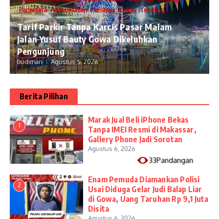
Pariwisata
Pemerintahan
Peristiwa
Terkini
Trending
Tarif Parkir Tanpa Karcis Pasar Malam
Jalan Yusuf Bauty Gowa Dikeluhkan
Pengunjung
Budiman
Agustus 5, 2026
Berita Pilihan
​Marak Jual Beli iPhone Bekas
1
Tanpa IMEI Resmi di Makassar,
Gallery Phone Jadi Sorotan
Agustus 6, 2026
33Pandangan
Enam Pemuda Diamankan Polisi
2
Usai Diduga Gelar Judi Balap Liar
di Gowa, Uang Taruhan Rp 9,1 Juta
Disita
Agustus 6, 2026