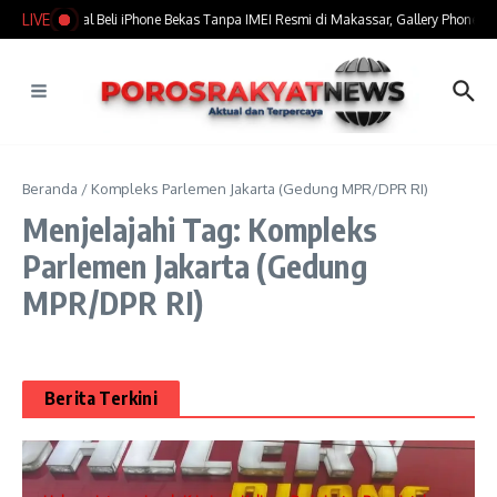
Lewati ke konten
LIVE
​Marak Jual Beli iPhone Bekas Tanpa IMEI Resmi di Makassar, Gallery Phone Jad
Beranda
/
Kompleks Parlemen Jakarta (Gedung MPR/DPR RI)
Menjelajahi Tag: Kompleks
Parlemen Jakarta (Gedung
MPR/DPR RI)
Berita Terkini