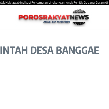
ak Jawab Indikasi Pencemaran Lingkungan, Anak Pemilik Gudang Garam di Gowa 
ERINTAH DESA BANGGAE