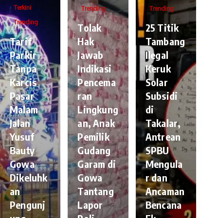
Terkini
Trending
Trending
Trending
Tolak
25 Titik
Tarif
Hak
Tambang
Parkir
Jawab
Ilegal
Tanpa
Indikasi
Keruk
Karcis
Pencema
Solar
Pasar
ran
Subsidi
Malam
Lingkung
di
Jalan
an, Anak
Takalar,
Yusuf
Pemilik
Antrean
Bauty
Gudang
SPBU
Gowa
Garam di
Mengula
Dikeluhk
Gowa
r dan
an
Tantang
Ancaman
Pengunj
Lapor
Bencana