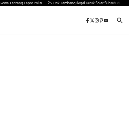
Tantang Lapor Polisi
25 Titik Tambang Ilegal Keruk Solar Subsidi di Takalar