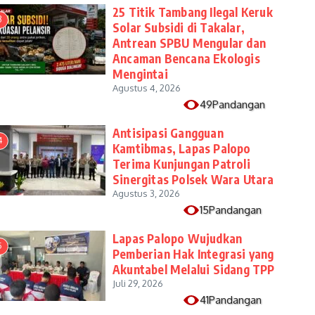
25 Titik Tambang Ilegal Keruk
3
Solar Subsidi di Takalar,
Antrean SPBU Mengular dan
Ancaman Bencana Ekologis
Mengintai
Agustus 4, 2026
49Pandangan
Antisipasi Gangguan
4
Kamtibmas, Lapas Palopo
Terima Kunjungan Patroli
Sinergitas Polsek Wara Utara
Agustus 3, 2026
15Pandangan
Lapas Palopo Wujudkan
5
Pemberian Hak Integrasi yang
Akuntabel Melalui Sidang TPP
Juli 29, 2026
41Pandangan