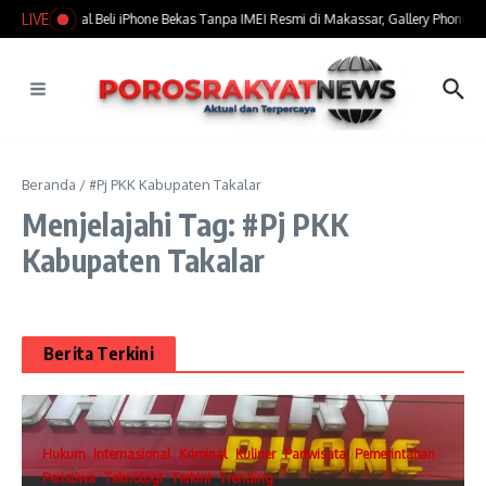
Lewati ke konten
LIVE
​Marak Jual Beli iPhone Bekas Tanpa IMEI Resmi di Makassar, Gallery Phone Jad
Beranda
/
#Pj PKK Kabupaten Takalar
Menjelajahi Tag: #Pj PKK
Kabupaten Takalar
Berita Terkini
Hukum
Internasional
Kriminal
Kuliner
Pariwisata
Pemerintahan
Peristiwa
Teknologi
Terkini
Trending