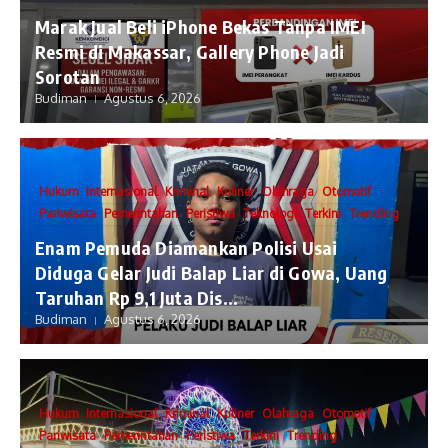
​Marak Jual Beli iPhone Bekas Tanpa IMEI
Resmi di Makassar, Gallery Phone Jadi
Sorotan
Budiman
Agustus 6, 2026
Hukum
Internasional
Kriminal
Kuliner
Olahraga
Otomotif
Pariwisata
Pemerintahan
Peristiwa
Teknologi
Terkini
Trending
Enam Pemuda Diamankan Polisi Usai
Diduga Gelar Judi Balap Liar di Gowa, Uang
Taruhan Rp 9,1 Juta Dis...
Budiman
Agustus 6, 2026
Hukum
Internasional
Kriminal
Kuliner
Olahraga
Otomotif
Pariwisata
Pemerintahan
Peristiwa
Terkini
Trending