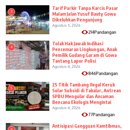
Tarif Parkir Tanpa Karcis Pasar
3
Malam Jalan Yusuf Bauty Gowa
Dikeluhkan Pengunjung
Agustus 5, 2026
214Pandangan
Tolak Hak Jawab Indikasi
4
Pencemaran Lingkungan, Anak
Pemilik Gudang Garam di Gowa
Tantang Lapor Polisi
Agustus 4, 2026
846Pandangan
25 Titik Tambang Ilegal Keruk
5
Solar Subsidi di Takalar, Antrean
SPBU Mengular dan Ancaman
Bencana Ekologis Mengintai
Agustus 4, 2026
77Pandangan
Antisipasi Gangguan Kamtibmas,
6