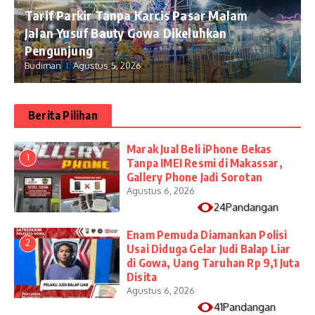
Tarif Parkir Tanpa Karcis Pasar Malam
Jalan Yusuf Bauty Gowa Dikeluhkan
Pengunjung
Budiman
Agustus 5, 2026
Berita Pilihan
​Marak Jual Beli iPhone Bekas
1
Tanpa IMEI Resmi di Makassar,
Gallery Phone Jadi Sorotan
Agustus 6, 2026
24Pandangan
Enam Pemuda Diamankan Polisi
2
Usai Diduga Gelar Judi Balap Liar
di Gowa, Uang Taruhan Rp 9,1 Juta
Disita
Agustus 6, 2026
41Pandangan