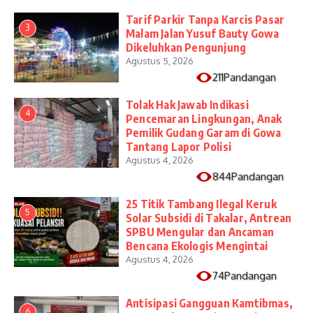
Tarif Parkir Tanpa Karcis Pasar
3
Malam Jalan Yusuf Bauty Gowa
Dikeluhkan Pengunjung
Agustus 5, 2026
211Pandangan
Tolak Hak Jawab Indikasi
4
Pencemaran Lingkungan, Anak
Pemilik Gudang Garam di Gowa
Tantang Lapor Polisi
Agustus 4, 2026
844Pandangan
25 Titik Tambang Ilegal Keruk
5
Solar Subsidi di Takalar, Antrean
SPBU Mengular dan Ancaman
Bencana Ekologis Mengintai
Agustus 4, 2026
74Pandangan
Antisipasi Gangguan Kamtibmas,
6