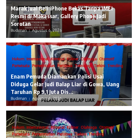
​Marak Jual Beli iPhone Bekas Tanpa IMEI
Resmi di Makassar, Gallery Phone Jadi
Sorotan
Budiman
Agustus 6, 2026
Hukum
Internasional
Kriminal
Kuliner
Olahraga
Otomotif
Pariwisata
Pemerintahan
Peristiwa
Teknologi
Terkini
Trending
Enam Pemuda Diamankan Polisi Usai
Diduga Gelar Judi Balap Liar di Gowa, Uang
Taruhan Rp 9,1 Juta Dis...
Budiman
Agustus 6, 2026
Hukum
Internasional
Kriminal
Kuliner
Olahraga
Otomotif
Pariwisata
Pemerintahan
Peristiwa
Terkini
Trending