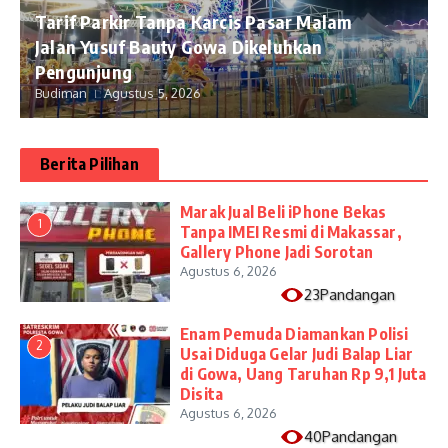
Tarif Parkir Tanpa Karcis Pasar Malam
Jalan Yusuf Bauty Gowa Dikeluhkan
Pengunjung
Budiman
Agustus 5, 2026
Berita Pilihan
​Marak Jual Beli iPhone Bekas
1
Tanpa IMEI Resmi di Makassar,
Gallery Phone Jadi Sorotan
Agustus 6, 2026
23Pandangan
Enam Pemuda Diamankan Polisi
2
Usai Diduga Gelar Judi Balap Liar
di Gowa, Uang Taruhan Rp 9,1 Juta
Disita
Agustus 6, 2026
40Pandangan