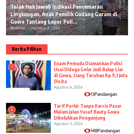
Tolak Hak Jawab Indikasi Pencemaran
Lingkungan, Anak Pemilik Gudang Garam di
Gowa Tantang Lapor Poli...
Budiman
Agustus 4, 2026
Berita Pilihan
Enam Pemuda Diamankan Polisi
1
Usai Diduga Gelar Judi Balap Liar
di Gowa, Uang Taruhan Rp 9,1 Juta
Disita
Agustus 6, 2026
13Pandangan
Tarif Parkir Tanpa Karcis Pasar
2
Malam Jalan Yusuf Bauty Gowa
Dikeluhkan Pengunjung
Agustus 5, 2026
148Pandangan