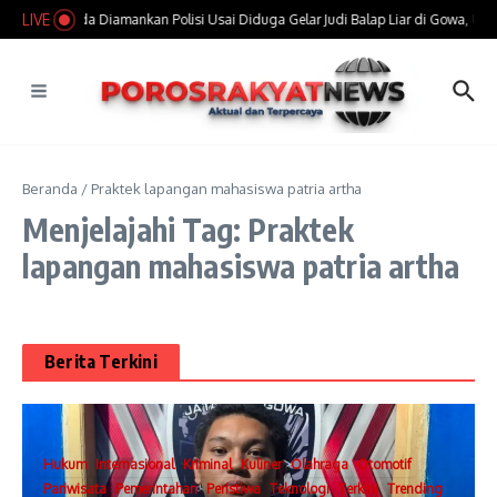
Lewati ke konten
LIVE
Enam Pemuda Diamankan Polisi Usai Diduga Gelar Judi Balap Liar di Gowa, Uang 
Beranda
/
Praktek lapangan mahasiswa patria artha
Menjelajahi Tag: Praktek
lapangan mahasiswa patria artha
Berita Terkini
Hukum
Internasional
Kriminal
Kuliner
Olahraga
Otomotif
Pariwisata
Pemerintahan
Peristiwa
Teknologi
Terkini
Trending