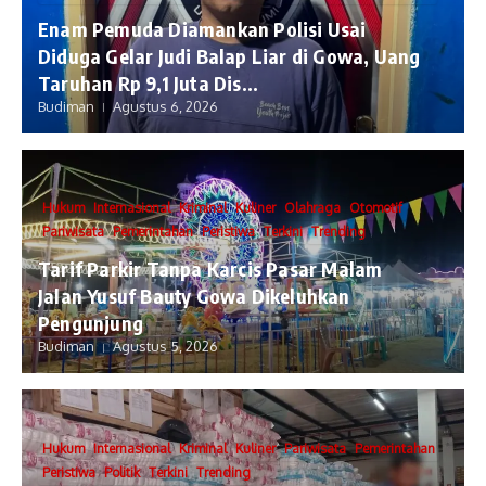
Enam Pemuda Diamankan Polisi Usai
Diduga Gelar Judi Balap Liar di Gowa, Uang
Taruhan Rp 9,1 Juta Dis...
Budiman
Agustus 6, 2026
Hukum
Internasional
Kriminal
Kuliner
Olahraga
Otomotif
Pariwisata
Pemerintahan
Peristiwa
Terkini
Trending
Tarif Parkir Tanpa Karcis Pasar Malam
Jalan Yusuf Bauty Gowa Dikeluhkan
Pengunjung
Budiman
Agustus 5, 2026
Hukum
Internasional
Kriminal
Kuliner
Pariwisata
Pemerintahan
Peristiwa
Politik
Terkini
Trending