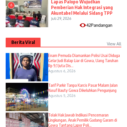
Lapas Palopo Wujudkan
6
Pemberian Hak Integrasi yang
Akuntabel Melalui Sidang TPP
Juli 29, 2026
42Pandangan
Berita Viral
View All
Enam Pemuda Diamankan Polisi Usai Diduga
Gelar Judi Balap Liar di Gowa, Uang Taruhan
Rp 9,1 Juta Dis...
Agustus 6, 2026
Tarif Parkir Tanpa Karcis Pasar Malam Jalan
Yusuf Bauty Gowa Dikeluhkan Pengunjung
Agustus 5, 2026
Tolak Hak Jawab Indikasi Pencemaran
Lingkungan, Anak Pemilik Gudang Garam di
Gowa Tantang Lapor Poli...