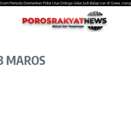
Pemuda Diamankan Polisi Usai Diduga Gelar Judi Balap Liar di Gowa, Uang Taruhan
.3 MAROS