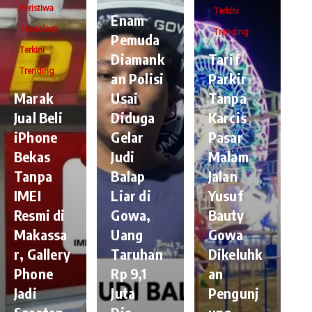
Peristiwa
Terkini
Enam
Teknologi
Trending
Pemuda
Terkini
Diamank
Tarif
Trending
an Polisi
Parkir
​Marak
Usai
Tanpa
Jual Beli
Diduga
Karcis
iPhone
Gelar
Pasar
Bekas
Judi
Malam
Tanpa
Balap
Jalan
IMEI
Liar di
Yusuf
Resmi di
Gowa,
Bauty
Makassa
Uang
Gowa
r, Gallery
Taruhan
Dikeluhk
Phone
Rp 9,1
an
Jadi
Juta
Pengunj