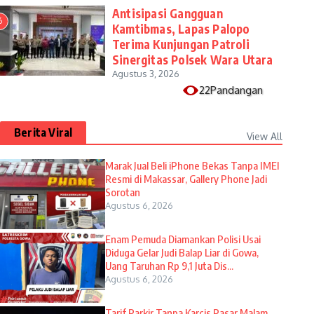
Antisipasi Gangguan
6
Kamtibmas, Lapas Palopo
Terima Kunjungan Patroli
Sinergitas Polsek Wara Utara
Agustus 3, 2026
22Pandangan
Berita Viral
View All
​Marak Jual Beli iPhone Bekas Tanpa IMEI
Resmi di Makassar, Gallery Phone Jadi
Sorotan
Agustus 6, 2026
Enam Pemuda Diamankan Polisi Usai
Diduga Gelar Judi Balap Liar di Gowa,
Uang Taruhan Rp 9,1 Juta Dis...
Agustus 6, 2026
Tarif Parkir Tanpa Karcis Pasar Malam