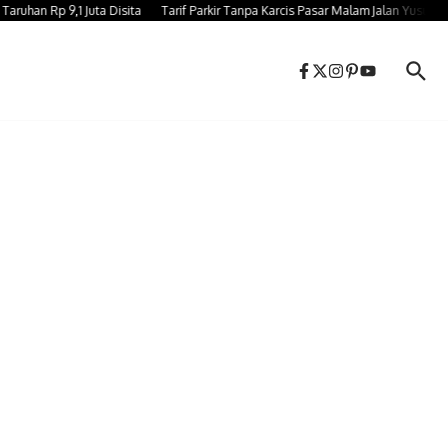
 Rp 9,1 Juta Disita
Tarif Parkir Tanpa Karcis Pasar Malam Jalan Yusuf Bauty