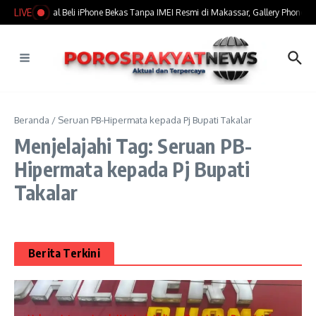
Lewati ke konten
LIVE
​Marak Jual Beli iPhone Bekas Tanpa IMEI Resmi di Makassar, Gallery Phone Jad
Beranda
/
Seruan PB-Hipermata kepada Pj Bupati Takalar
Menjelajahi Tag: Seruan PB-
Hipermata kepada Pj Bupati
Takalar
Berita Terkini