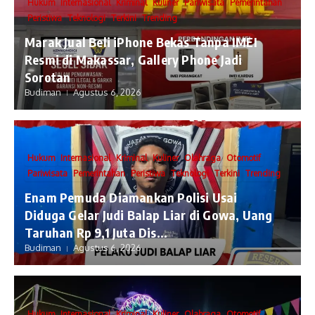
Hukum
Internasional
Kriminal
Kuliner
Pariwisata
Pemerintahan
Peristiwa
Teknologi
Terkini
Trending
​Marak Jual Beli iPhone Bekas Tanpa IMEI
Resmi di Makassar, Gallery Phone Jadi
Sorotan
Budiman
Agustus 6, 2026
Hukum
Internasional
Kriminal
Kuliner
Olahraga
Otomotif
Pariwisata
Pemerintahan
Peristiwa
Teknologi
Terkini
Trending
Enam Pemuda Diamankan Polisi Usai
Diduga Gelar Judi Balap Liar di Gowa, Uang
Taruhan Rp 9,1 Juta Dis...
Budiman
Agustus 6, 2026
Hukum
Internasional
Kriminal
Kuliner
Olahraga
Otomotif