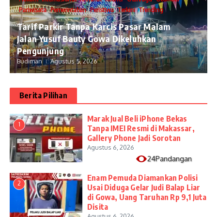
Pariwisata
Pemerintahan
Peristiwa
Terkini
Trending
Tarif Parkir Tanpa Karcis Pasar Malam
Jalan Yusuf Bauty Gowa Dikeluhkan
Pengunjung
Budiman
Agustus 5, 2026
Berita Pilihan
​Marak Jual Beli iPhone Bekas
1
Tanpa IMEI Resmi di Makassar,
Gallery Phone Jadi Sorotan
Agustus 6, 2026
24Pandangan
Enam Pemuda Diamankan Polisi
2
Usai Diduga Gelar Judi Balap Liar
di Gowa, Uang Taruhan Rp 9,1 Juta
Disita
Agustus 6, 2026