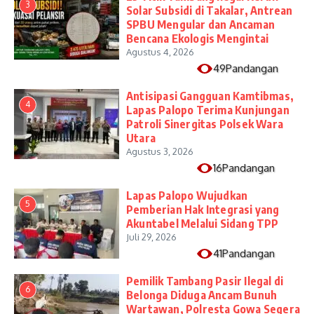
3
Solar Subsidi di Takalar, Antrean
SPBU Mengular dan Ancaman
Bencana Ekologis Mengintai
Agustus 4, 2026
49Pandangan
Antisipasi Gangguan Kamtibmas,
4
Lapas Palopo Terima Kunjungan
Patroli Sinergitas Polsek Wara
Utara
Agustus 3, 2026
16Pandangan
Lapas Palopo Wujudkan
5
Pemberian Hak Integrasi yang
Akuntabel Melalui Sidang TPP
Juli 29, 2026
41Pandangan
Pemilik Tambang Pasir Ilegal di
6
Belonga Diduga Ancam Bunuh
Wartawan, Polresta Gowa Segera