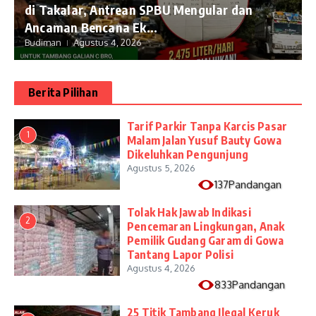
di Takalar, Antrean SPBU Mengular dan
Ancaman Bencana Ek...
Budiman
Agustus 4, 2026
Berita Pilihan
Tarif Parkir Tanpa Karcis Pasar
1
Malam Jalan Yusuf Bauty Gowa
Dikeluhkan Pengunjung
Agustus 5, 2026
137Pandangan
Tolak Hak Jawab Indikasi
2
Pencemaran Lingkungan, Anak
Pemilik Gudang Garam di Gowa
Tantang Lapor Polisi
Agustus 4, 2026
833Pandangan
25 Titik Tambang Ilegal Keruk