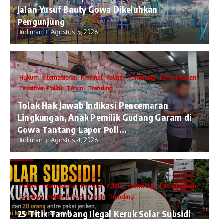
Jalan Yusuf Bauty Gowa Dikeluhkan
Pengunjung
Budiman
Agustus 5, 2026
Hukum
Internasional
Kriminal
Kuliner
Pariwisata
Pemerintahan
Peristiwa
Politik
Terkini
Trending
Tolak Hak Jawab Indikasi Pencemaran
Lingkungan, Anak Pemilik Gudang Garam di
Gowa Tantang Lapor Poli...
Budiman
Agustus 4, 2026
Hukum
Internasional
Kriminal
Kuliner
Pariwisata
Pemerintahan
Peristiwa
Politik
Presisi
Terkini
Trending
25 Titik Tambang Ilegal Keruk Solar Subsidi