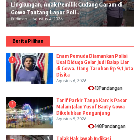
Lingkungan, Anak Pemilik Gudang Garam di
Gowa Tantang Lapor Poli...
Budiman
Agustus 4, 2026
Berita Pilihan
Enam Pemuda Diamankan Polisi
1
Usai Diduga Gelar Judi Balap Liar
di Gowa, Uang Taruhan Rp 9,1 Juta
Disita
Agustus 6, 2026
13Pandangan
Tarif Parkir Tanpa Karcis Pasar
2
Malam Jalan Yusuf Bauty Gowa
Dikeluhkan Pengunjung
Agustus 5, 2026
148Pandangan
Tolak Hak Jawab Indikasi