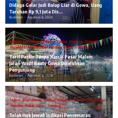
Diduga Gelar Judi Balap Liar di Gowa, Uang
Taruhan Rp 9,1 Juta Dis...
Budiman
Agustus 6, 2026
Hukum
Internasional
Kriminal
Kuliner
Olahraga
Otomotif
Pariwisata
Pemerintahan
Peristiwa
Terkini
Trending
Tarif Parkir Tanpa Karcis Pasar Malam
Jalan Yusuf Bauty Gowa Dikeluhkan
Pengunjung
Budiman
Agustus 5, 2026
Hukum
Internasional
Kriminal
Kuliner
Pariwisata
Pemerintahan
Peristiwa
Politik
Terkini
Trending
Tolak Hak Jawab Indikasi Pencemaran