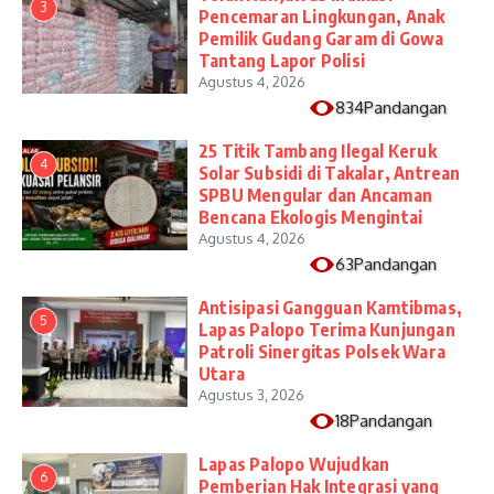
3
Pencemaran Lingkungan, Anak
Pemilik Gudang Garam di Gowa
Tantang Lapor Polisi
Agustus 4, 2026
834Pandangan
25 Titik Tambang Ilegal Keruk
4
Solar Subsidi di Takalar, Antrean
SPBU Mengular dan Ancaman
Bencana Ekologis Mengintai
Agustus 4, 2026
63Pandangan
Antisipasi Gangguan Kamtibmas,
5
Lapas Palopo Terima Kunjungan
Patroli Sinergitas Polsek Wara
Utara
Agustus 3, 2026
18Pandangan
Lapas Palopo Wujudkan
6
Pemberian Hak Integrasi yang