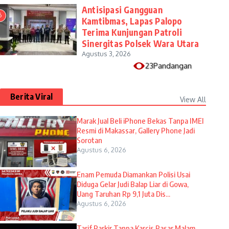
Antisipasi Gangguan
6
Kamtibmas, Lapas Palopo
Terima Kunjungan Patroli
Sinergitas Polsek Wara Utara
Agustus 3, 2026
23Pandangan
Berita Viral
View All
​Marak Jual Beli iPhone Bekas Tanpa IMEI
Resmi di Makassar, Gallery Phone Jadi
Sorotan
Agustus 6, 2026
Enam Pemuda Diamankan Polisi Usai
Diduga Gelar Judi Balap Liar di Gowa,
Uang Taruhan Rp 9,1 Juta Dis...
Agustus 6, 2026
Tarif Parkir Tanpa Karcis Pasar Malam