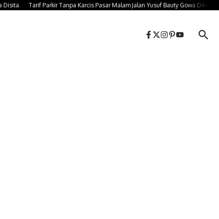
ta
Tarif Parkir Tanpa Karcis Pasar Malam Jalan Yusuf Bauty Gowa Dikeluhkan 