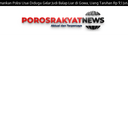
olisi Usai Diduga Gelar Judi Balap Liar di Gowa, Uang Taruhan Rp 9,1 Juta Disi