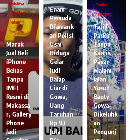
Peristiwa
Terkini
Enam
Teknologi
Trending
Pemuda
Terkini
Diamank
Tarif
Trending
an Polisi
Parkir
​Marak
Usai
Tanpa
Jual Beli
Diduga
Karcis
iPhone
Gelar
Pasar
Bekas
Judi
Malam
Tanpa
Balap
Jalan
IMEI
Liar di
Yusuf
Resmi di
Gowa,
Bauty
Makassa
Uang
Gowa
r, Gallery
Taruhan
Dikeluhk
Phone
Rp 9,1
an
Jadi
Juta
Pengunj