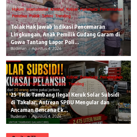
Hukum
Internasional
Kriminal
Kuliner
Pariwisata
Pemerintahan
Peristiwa
Politik
Terkini
Trending
Tolak Hak Jawab Indikasi Pencemaran
Lingkungan, Anak Pemilik Gudang Garam di
Gowa Tantang Lapor Poli...
Budiman
Agustus 4, 2026
Hukum
Internasional
Kriminal
Kuliner
Pariwisata
Pemerintahan
Peristiwa
Politik
Presisi
Terkini
Trending
25 Titik Tambang Ilegal Keruk Solar Subsidi
di Takalar, Antrean SPBU Mengular dan
Ancaman Bencana Ek...
Budiman
Agustus 4, 2026