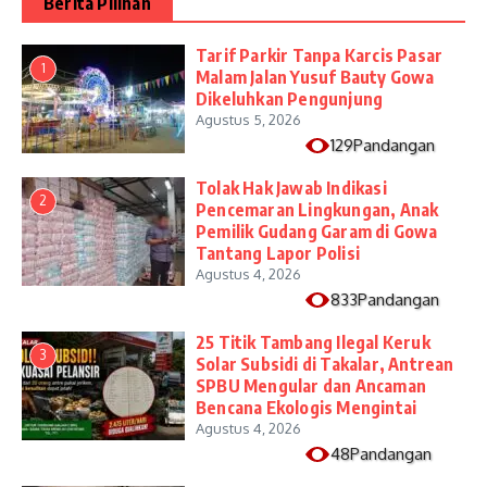
Berita Pilihan
Tarif Parkir Tanpa Karcis Pasar
1
Malam Jalan Yusuf Bauty Gowa
Dikeluhkan Pengunjung
Agustus 5, 2026
129Pandangan
Tolak Hak Jawab Indikasi
2
Pencemaran Lingkungan, Anak
Pemilik Gudang Garam di Gowa
Tantang Lapor Polisi
Agustus 4, 2026
833Pandangan
25 Titik Tambang Ilegal Keruk
3
Solar Subsidi di Takalar, Antrean
SPBU Mengular dan Ancaman
Bencana Ekologis Mengintai
Agustus 4, 2026
48Pandangan