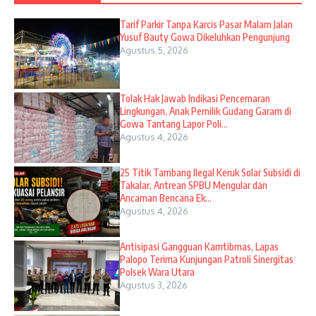
Tarif Parkir Tanpa Karcis Pasar Malam Jalan
Yusuf Bauty Gowa Dikeluhkan Pengunjung
Agustus 5, 2026
Tolak Hak Jawab Indikasi Pencemaran
Lingkungan, Anak Pemilik Gudang Garam di
Gowa Tantang Lapor Poli...
Agustus 4, 2026
25 Titik Tambang Ilegal Keruk Solar Subsidi di
Takalar, Antrean SPBU Mengular dan
Ancaman Bencana Ek...
Agustus 4, 2026
Antisipasi Gangguan Kamtibmas, Lapas
Palopo Terima Kunjungan Patroli Sinergitas
Polsek Wara Utara
Agustus 3, 2026