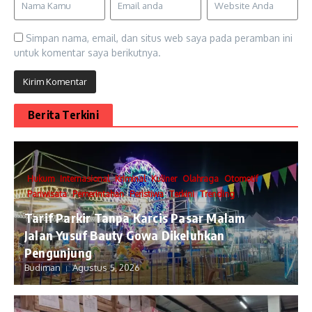
Simpan nama, email, dan situs web saya pada peramban ini
untuk komentar saya berikutnya.
Berita Terkini
Hukum
Internasional
Kriminal
Kuliner
Olahraga
Otomotif
Pariwisata
Pemerintahan
Peristiwa
Terkini
Trending
Tarif Parkir Tanpa Karcis Pasar Malam
Jalan Yusuf Bauty Gowa Dikeluhkan
Pengunjung
Budiman
Agustus 5, 2026