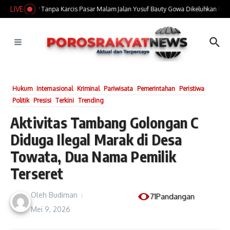
Lewati ke konten
LIVE
Tarif Parkir Tanpa Karcis Pasar Malam Jalan Yusuf Bauty Gowa Dikeluhkan Peng
Hukum
Internasional
Kriminal
Pariwisata
Pemerintahan
Peristiwa
Politik
Presisi
Terkini
Trending
Aktivitas Tambang Golongan C
Diduga Ilegal Marak di Desa
Towata, Dua Nama Pemilik
Terseret
Oleh
Budiman
71Pandangan
Mei 9, 2026