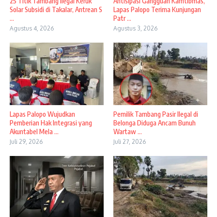
25 Titik Tambang Ilegal Keruk
Antisipasi Gangguan Kamtibmas,
Solar Subsidi di Takalar, Antrean S
Lapas Palopo Terima Kunjungan
...
Patr ...
Agustus 4, 2026
Agustus 3, 2026
Lapas Palopo Wujudkan
Pemilik Tambang Pasir Ilegal di
Pemberian Hak Integrasi yang
Belonga Diduga Ancam Bunuh
Akuntabel Mela ...
Wartaw ...
Juli 29, 2026
Juli 27, 2026