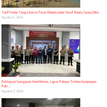
Tarif Parkir Tanpa Karcis Pasar Malam Jalan Yusuf Bauty Gowa Dike ...
Agustus 5, 2026
Antisipasi Gangguan Kamtibmas, Lapas Palopo Terima Kunjungan
Patr ...
Agustus 3, 2026