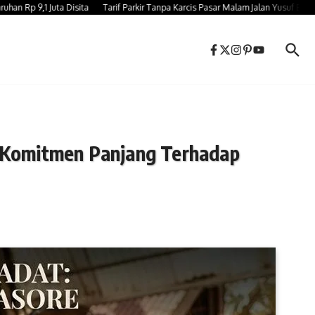
1 Juta Disita
Tarif Parkir Tanpa Karcis Pasar Malam Jalan Yusuf Bauty Gowa 
n Komitmen Panjang Terhadap