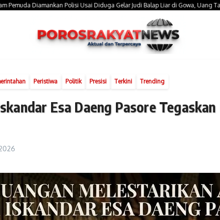
Diamankan Polisi Usai Diduga Gelar Judi Balap Liar di Gowa, Uang Taruhan Rp 9,
erintahan
Peristiwa
Politik
Presisi
Terkini
Trending
i Iskandar Esa Daeng Pasore Tegaska
, 2026