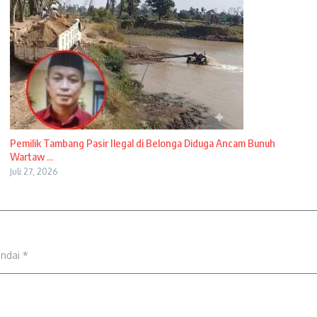
Pemilik Tambang Pasir Ilegal di Belonga Diduga Ancam Bunuh
Wartaw ...
Juli 27, 2026
andai
*