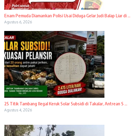
Enam Pemuda Diamankan Polisi Usai Diduga Gelar Judi Balap Liar di ...
Agustus 6, 2026
25 Titik Tambang Ilegal Keruk Solar Subsidi di Takalar, Antrean S ...
Agustus 4, 2026