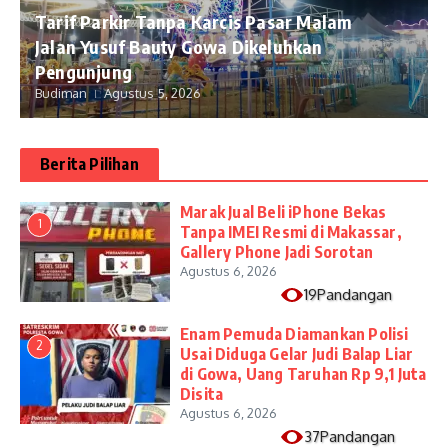
Tarif Parkir Tanpa Karcis Pasar Malam
Jalan Yusuf Bauty Gowa Dikeluhkan
Pengunjung
Budiman
Agustus 5, 2026
Berita Pilihan
​Marak Jual Beli iPhone Bekas
1
Tanpa IMEI Resmi di Makassar,
Gallery Phone Jadi Sorotan
Agustus 6, 2026
19Pandangan
Enam Pemuda Diamankan Polisi
2
Usai Diduga Gelar Judi Balap Liar
di Gowa, Uang Taruhan Rp 9,1 Juta
Disita
Agustus 6, 2026
37Pandangan