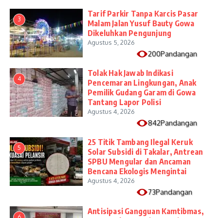
Tarif Parkir Tanpa Karcis Pasar
3
Malam Jalan Yusuf Bauty Gowa
Dikeluhkan Pengunjung
Agustus 5, 2026
200Pandangan
Tolak Hak Jawab Indikasi
4
Pencemaran Lingkungan, Anak
Pemilik Gudang Garam di Gowa
Tantang Lapor Polisi
Agustus 4, 2026
842Pandangan
25 Titik Tambang Ilegal Keruk
5
Solar Subsidi di Takalar, Antrean
SPBU Mengular dan Ancaman
Bencana Ekologis Mengintai
Agustus 4, 2026
73Pandangan
Antisipasi Gangguan Kamtibmas,
6