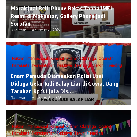
​Marak Jual Beli iPhone Bekas Tanpa IMEI
Resmi di Makassar, Gallery Phone Jadi
Sorotan
Budiman
Agustus 6, 2026
Hukum
Internasional
Kriminal
Kuliner
Olahraga
Otomotif
Pariwisata
Pemerintahan
Peristiwa
Teknologi
Terkini
Trending
Enam Pemuda Diamankan Polisi Usai
Diduga Gelar Judi Balap Liar di Gowa, Uang
Taruhan Rp 9,1 Juta Dis...
Budiman
Agustus 6, 2026
Hukum
Internasional
Kriminal
Kuliner
Olahraga
Otomotif
Pariwisata
Pemerintahan
Peristiwa
Terkini
Trending