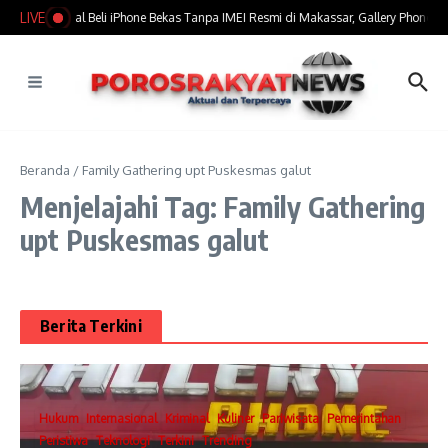
Lewati ke konten
LIVE
​Marak Jual Beli iPhone Bekas Tanpa IMEI Resmi di Makassar, Gallery Phone Jad
Beranda
/
Family Gathering upt Puskesmas galut
Menjelajahi Tag: Family Gathering
upt Puskesmas galut
Berita Terkini
Hukum
Internasional
Kriminal
Kuliner
Pariwisata
Pemerintahan
Peristiwa
Teknologi
Terkini
Trending