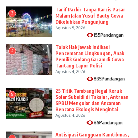
Tarif Parkir Tanpa Karcis Pasar
3
Malam Jalan Yusuf Bauty Gowa
Dikeluhkan Pengunjung
Agustus 5, 2026
155Pandangan
Tolak Hak Jawab Indikasi
4
Pencemaran Lingkungan, Anak
Pemilik Gudang Garam di Gowa
Tantang Lapor Polisi
Agustus 4, 2026
835Pandangan
25 Titik Tambang Ilegal Keruk
5
Solar Subsidi di Takalar, Antrean
SPBU Mengular dan Ancaman
Bencana Ekologis Mengintai
Agustus 4, 2026
66Pandangan
Antisipasi Gangguan Kamtibmas,