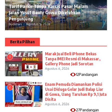
Tarif Parkir Tanpa Karcis Pasar Malam
Jalan Yusuf Bauty Gowa Dikeluhkan
Pengunjung
Budiman
Agustus 5, 2026
Berita Pilihan
​Marak Jual Beli iPhone Bekas
1
Tanpa IMEI Resmi di Makassar,
Gallery Phone Jadi Sorotan
Agustus 6, 2026
12Pandangan
Enam Pemuda Diamankan Polisi
2
Usai Diduga Gelar Judi Balap Liar
di Gowa, Uang Taruhan Rp 9,1 Juta
Disita
Agustus 6, 2026
27Pandangan