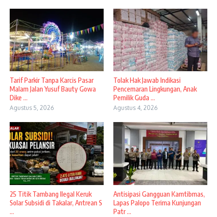
Tarif Parkir Tanpa Karcis Pasar
Tolak Hak Jawab Indikasi
Malam Jalan Yusuf Bauty Gowa
Pencemaran Lingkungan, Anak
Dike ...
Pemilik Guda ...
Agustus 5, 2026
Agustus 4, 2026
25 Titik Tambang Ilegal Keruk
Antisipasi Gangguan Kamtibmas,
Solar Subsidi di Takalar, Antrean S
Lapas Palopo Terima Kunjungan
...
Patr ...