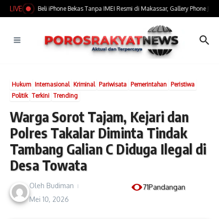
Lewati ke konten
LIVE
​Marak Jual Beli iPhone Bekas Tanpa IMEI Resmi di Makassar, Gallery Phone Jadi S
Hukum
Internasional
Kriminal
Pariwisata
Pemerintahan
Peristiwa
Politik
Terkini
Trending
Warga Sorot Tajam, Kejari dan
Polres Takalar Diminta Tindak
Tambang Galian C Diduga Ilegal di
Desa Towata
Oleh
Budiman
71Pandangan
Mei 10, 2026