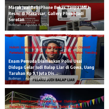
​Marak Jual Beli iPhone Bekas Tanpa IMEI
Resmi di Makassar, Gallery Phone Jadi
Sorotan
Budiman
Agustus 6, 2026
Hukum
Internasional
Kriminal
Kuliner
Olahraga
Otomotif
Pariwisata
Pemerintahan
Peristiwa
Teknologi
Terkini
Trending
Enam Pemuda Diamankan Polisi Usai
Diduga Gelar Judi Balap Liar di Gowa, Uang
Taruhan Rp 9,1 Juta Dis...
Budiman
Agustus 6, 2026
Hukum
Internasional
Kriminal
Kuliner
Olahraga
Otomotif
Pariwisata
Pemerintahan
Peristiwa
Terkini
Trending