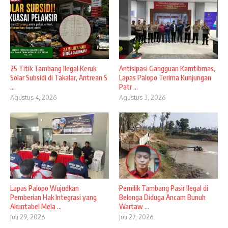
25 Titik Tambang Ilegal Keruk
Antisipasi Gangguan Kamtibmas,
Solar Subsidi di Takalar, Antrean S
Lapas Palopo Terima Kunjungan
...
Patr ...
Agustus 4, 2026
Agustus 3, 2026
Lapas Palopo Wujudkan
Pemilik Tambang Pasir Ilegal di
Pemberian Hak Integrasi yang
Belonga Diduga Ancam Bunuh
Akuntabel Mela ...
Wartaw ...
Juli 29, 2026
Juli 27, 2026