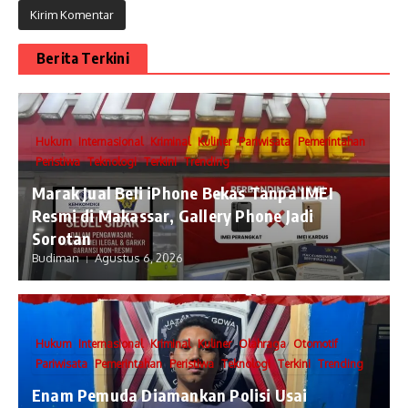
Berita Terkini
Hukum
Internasional
Kriminal
Kuliner
Pariwisata
Pemerintahan
Peristiwa
Teknologi
Terkini
Trending
​Marak Jual Beli iPhone Bekas Tanpa IMEI
Resmi di Makassar, Gallery Phone Jadi
Sorotan
Budiman
Agustus 6, 2026
Hukum
Internasional
Kriminal
Kuliner
Olahraga
Otomotif
Pariwisata
Pemerintahan
Peristiwa
Teknologi
Terkini
Trending
Enam Pemuda Diamankan Polisi Usai