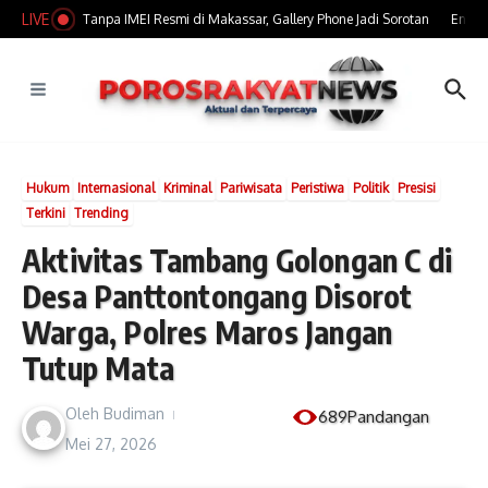
Lewati ke konten
LIVE
 iPhone Bekas Tanpa IMEI Resmi di Makassar, Gallery Phone Jadi Sorotan
Enam Pe
Hukum
Internasional
Kriminal
Pariwisata
Peristiwa
Politik
Presisi
Terkini
Trending
Aktivitas Tambang Golongan C di
Desa Panttontongang Disorot
Warga, Polres Maros Jangan
Tutup Mata
Oleh
Budiman
689Pandangan
Mei 27, 2026