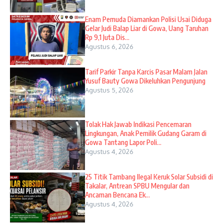
Enam Pemuda Diamankan Polisi Usai Diduga
Gelar Judi Balap Liar di Gowa, Uang Taruhan
Rp 9,1 Juta Dis...
Agustus 6, 2026
Tarif Parkir Tanpa Karcis Pasar Malam Jalan
Yusuf Bauty Gowa Dikeluhkan Pengunjung
Agustus 5, 2026
Tolak Hak Jawab Indikasi Pencemaran
Lingkungan, Anak Pemilik Gudang Garam di
Gowa Tantang Lapor Poli...
Agustus 4, 2026
25 Titik Tambang Ilegal Keruk Solar Subsidi di
Takalar, Antrean SPBU Mengular dan
Ancaman Bencana Ek...
Agustus 4, 2026