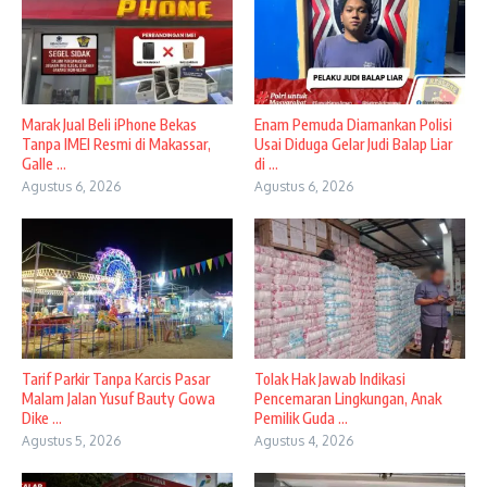
​Marak Jual Beli iPhone Bekas
Enam Pemuda Diamankan Polisi
Tanpa IMEI Resmi di Makassar,
Usai Diduga Gelar Judi Balap Liar
Galle ...
di ...
Agustus 6, 2026
Agustus 6, 2026
Tarif Parkir Tanpa Karcis Pasar
Tolak Hak Jawab Indikasi
Malam Jalan Yusuf Bauty Gowa
Pencemaran Lingkungan, Anak
Dike ...
Pemilik Guda ...
Agustus 5, 2026
Agustus 4, 2026