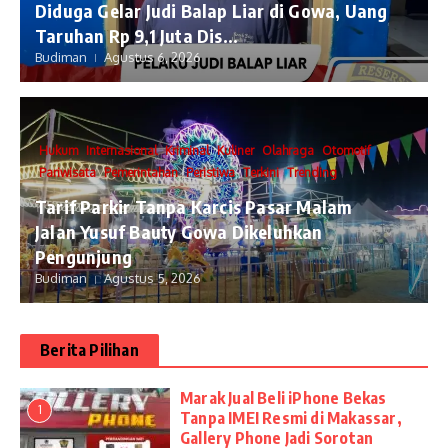
Diduga Gelar Judi Balap Liar di Gowa, Uang
Taruhan Rp 9,1 Juta Dis...
Budiman
Agustus 6, 2026
Hukum
Internasional
Kriminal
Kuliner
Olahraga
Otomotif
Pariwisata
Pemerintahan
Peristiwa
Terkini
Trending
Tarif Parkir Tanpa Karcis Pasar Malam
Jalan Yusuf Bauty Gowa Dikeluhkan
Pengunjung
Budiman
Agustus 5, 2026
Berita Pilihan
​Marak Jual Beli iPhone Bekas
1
Tanpa IMEI Resmi di Makassar,
Gallery Phone Jadi Sorotan