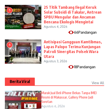
25 Titik Tambang Ilegal Keruk
5
Solar Subsidi di Takalar, Antrean
SPBU Mengular dan Ancaman
Bencana Ekologis Mengintai
Agustus 4, 2026
66Pandangan
Antisipasi Gangguan Kamtibmas,
6
Lapas Palopo Terima Kunjungan
Patroli Sinergitas Polsek Wara
Utara
Agustus 3, 2026
18Pandangan
Berita Viral
View All
​Marak Jual Beli iPhone Bekas Tanpa IMEI
Resmi di Makassar, Gallery Phone Jadi
Sorotan
Agustus 6, 2026