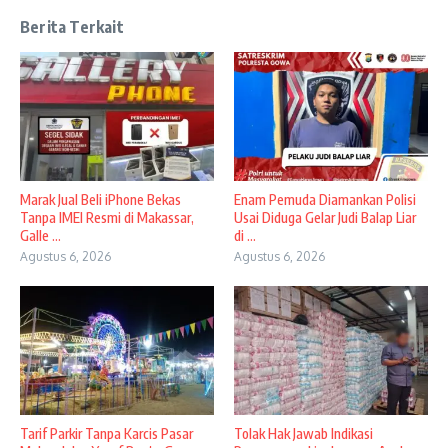
Berita Terkait
​Marak Jual Beli iPhone Bekas
Enam Pemuda Diamankan Polisi
Tanpa IMEI Resmi di Makassar,
Usai Diduga Gelar Judi Balap Liar
Galle ...
di ...
Agustus 6, 2026
Agustus 6, 2026
Tarif Parkir Tanpa Karcis Pasar
Tolak Hak Jawab Indikasi