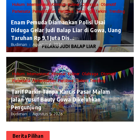
Hukum
Internasional
Kriminal
Kuliner
Olahraga
Otomotif
Pariwisata
Pemerintahan
Peristiwa
Teknologi
Terkini
Trending
Enam Pemuda Diamankan Polisi Usai
Diduga Gelar Judi Balap Liar di Gowa, Uang
Taruhan Rp 9,1 Juta Dis...
Budiman
Agustus 6, 2026
Hukum
Internasional
Kriminal
Kuliner
Olahraga
Otomotif
Pariwisata
Pemerintahan
Peristiwa
Terkini
Trending
Tarif Parkir Tanpa Karcis Pasar Malam
Jalan Yusuf Bauty Gowa Dikeluhkan
Pengunjung
Budiman
Agustus 5, 2026
Berita Pilihan