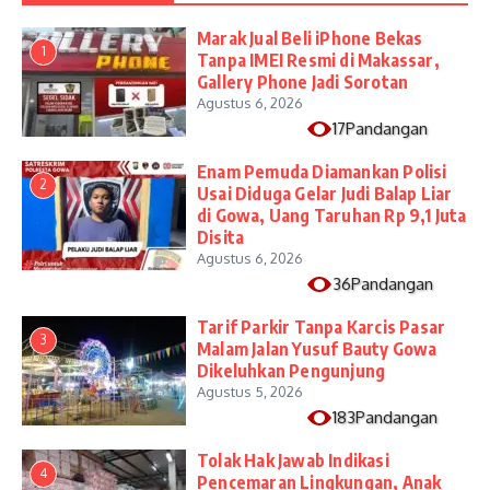
​Marak Jual Beli iPhone Bekas
1
Tanpa IMEI Resmi di Makassar,
Gallery Phone Jadi Sorotan
Agustus 6, 2026
17Pandangan
Enam Pemuda Diamankan Polisi
2
Usai Diduga Gelar Judi Balap Liar
di Gowa, Uang Taruhan Rp 9,1 Juta
Disita
Agustus 6, 2026
36Pandangan
Tarif Parkir Tanpa Karcis Pasar
3
Malam Jalan Yusuf Bauty Gowa
Dikeluhkan Pengunjung
Agustus 5, 2026
183Pandangan
Tolak Hak Jawab Indikasi
4
Pencemaran Lingkungan, Anak