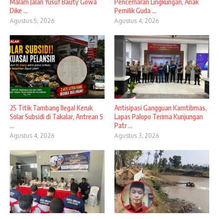
Malam Jalan Yusuf Bauty Gowa
Pencemaran Lingkungan, Anak
Dike ...
Pemilik Guda ...
Agustus 5, 2026
Agustus 4, 2026
25 Titik Tambang Ilegal Keruk
Antisipasi Gangguan Kamtibmas,
Solar Subsidi di Takalar, Antrean S
Lapas Palopo Terima Kunjungan
...
Patr ...
Agustus 4, 2026
Agustus 3, 2026