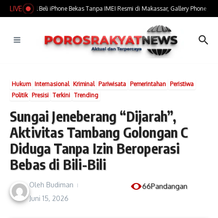
Lewati ke konten
LIVE
​Marak Jual Beli iPhone Bekas Tanpa IMEI Resmi di Makassar, Gallery Phone Jadi 
Hukum
Internasional
Kriminal
Pariwisata
Pemerintahan
Peristiwa
Politik
Presisi
Terkini
Trending
Sungai Jeneberang “Dijarah”,
Aktivitas Tambang Golongan C
Diduga Tanpa Izin Beroperasi
Bebas di Bili-Bili
Oleh
Budiman
66Pandangan
Juni 15, 2026