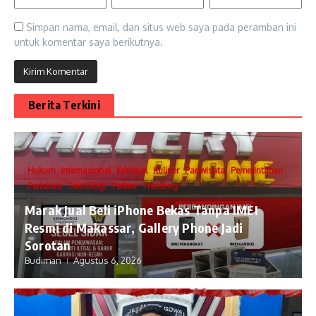
Simpan nama, email, dan situs web saya pada peramban ini
untuk komentar saya berikutnya.
Berita Terkini
Hukum
Internasional
Kriminal
Kuliner
Pariwisata
Pemerintahan
Peristiwa
Teknologi
Terkini
Trending
​Marak Jual Beli iPhone Bekas Tanpa IMEI
Resmi di Makassar, Gallery Phone Jadi
Sorotan
Budiman
Agustus 6, 2026