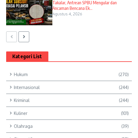
Takalar, Antrean SPBU Mengular dan
Ancaman Bencana Ek...
Agustus 4, 2026
Kategori List
Hukum
(270)
Internasional
(244)
Kriminal
(244)
Kuliner
(101)
Olahraga
(39)