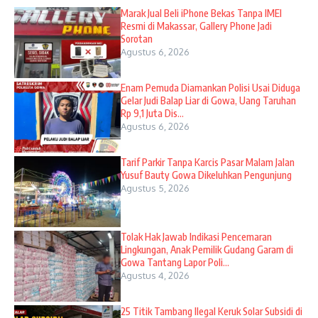
​Marak Jual Beli iPhone Bekas Tanpa IMEI
Resmi di Makassar, Gallery Phone Jadi
Sorotan
Agustus 6, 2026
Enam Pemuda Diamankan Polisi Usai Diduga
Gelar Judi Balap Liar di Gowa, Uang Taruhan
Rp 9,1 Juta Dis...
Agustus 6, 2026
Tarif Parkir Tanpa Karcis Pasar Malam Jalan
Yusuf Bauty Gowa Dikeluhkan Pengunjung
Agustus 5, 2026
Tolak Hak Jawab Indikasi Pencemaran
Lingkungan, Anak Pemilik Gudang Garam di
Gowa Tantang Lapor Poli...
Agustus 4, 2026
25 Titik Tambang Ilegal Keruk Solar Subsidi di