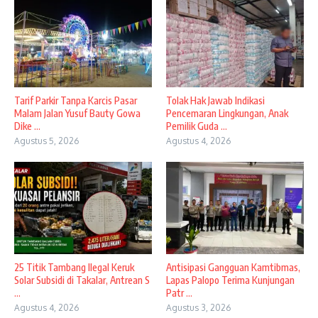
Tarif Parkir Tanpa Karcis Pasar
Tolak Hak Jawab Indikasi
Malam Jalan Yusuf Bauty Gowa
Pencemaran Lingkungan, Anak
Dike ...
Pemilik Guda ...
Agustus 5, 2026
Agustus 4, 2026
25 Titik Tambang Ilegal Keruk
Antisipasi Gangguan Kamtibmas,
Solar Subsidi di Takalar, Antrean S
Lapas Palopo Terima Kunjungan
...
Patr ...
Agustus 4, 2026
Agustus 3, 2026