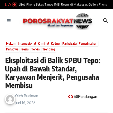
Lewati ke konten
LIVE
​Marak Jual Beli iPhone Bekas Tanpa IMEI Resmi di Makassar, Gallery Phone Jadi 
Hukum
Internasional
Kriminal
Kuliner
Pariwisata
Pemerintahan
Peristiwa
Presisi
Terkini
Trending
Eksploitasi di Balik SPBU Tepo:
Upah di Bawah Standar,
Karyawan Menjerit, Pengusaha
Membisu
Oleh
Budiman
68Pandangan
Juni 16, 2026