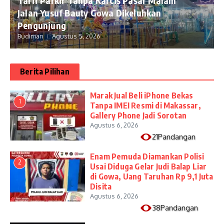
Tarif Parkir Tanpa Karcis Pasar Malam
Jalan Yusuf Bauty Gowa Dikeluhkan
Pengunjung
Budiman
Agustus 5, 2026
Berita Pilihan
​Marak Jual Beli iPhone Bekas
1
Tanpa IMEI Resmi di Makassar,
Gallery Phone Jadi Sorotan
Agustus 6, 2026
21Pandangan
Enam Pemuda Diamankan Polisi
2
Usai Diduga Gelar Judi Balap Liar
di Gowa, Uang Taruhan Rp 9,1 Juta
Disita
Agustus 6, 2026
38Pandangan