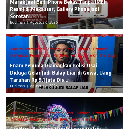
​Marak Jual Beli iPhone Bekas Tanpa IMEI
Resmi di Makassar, Gallery Phone Jadi
Sorotan
Budiman
Agustus 6, 2026
Hukum
Internasional
Kriminal
Kuliner
Olahraga
Otomotif
Pariwisata
Pemerintahan
Peristiwa
Teknologi
Terkini
Trending
Enam Pemuda Diamankan Polisi Usai
Diduga Gelar Judi Balap Liar di Gowa, Uang
Taruhan Rp 9,1 Juta Dis...
Budiman
Agustus 6, 2026
Hukum
Internasional
Kriminal
Kuliner
Olahraga
Otomotif
Pariwisata
Pemerintahan
Peristiwa
Terkini
Trending