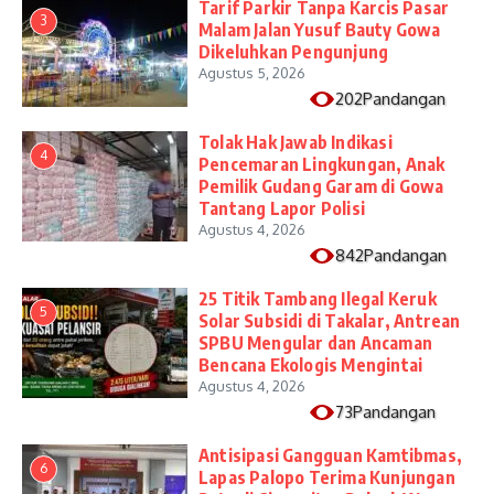
Tarif Parkir Tanpa Karcis Pasar
3
Malam Jalan Yusuf Bauty Gowa
Dikeluhkan Pengunjung
Agustus 5, 2026
202Pandangan
Tolak Hak Jawab Indikasi
4
Pencemaran Lingkungan, Anak
Pemilik Gudang Garam di Gowa
Tantang Lapor Polisi
Agustus 4, 2026
842Pandangan
25 Titik Tambang Ilegal Keruk
5
Solar Subsidi di Takalar, Antrean
SPBU Mengular dan Ancaman
Bencana Ekologis Mengintai
Agustus 4, 2026
73Pandangan
Antisipasi Gangguan Kamtibmas,
6
Lapas Palopo Terima Kunjungan